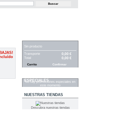
CARRITO
Sin producto
BAJAS!
Transporte
0,00 €
ncluído
Total
0,00 €
Carrito
Confirmar
PROMOCIONES
ESPECIALES
No hay promociones especiales en
este momento
NUESTRAS TIENDAS
Descubra nuestras tiendas